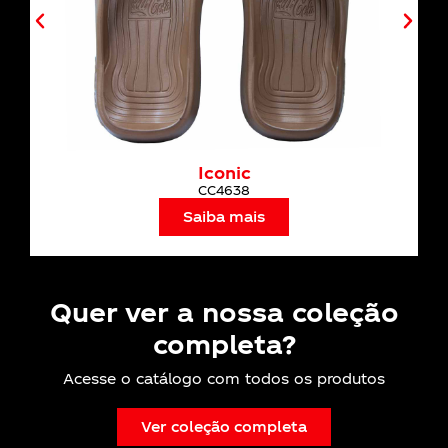
ic
CC Vibes
38
CC4729
ais
Saiba mais
Quer ver a nossa coleção
completa?
Acesse o catálogo com todos os produtos
Ver coleção completa